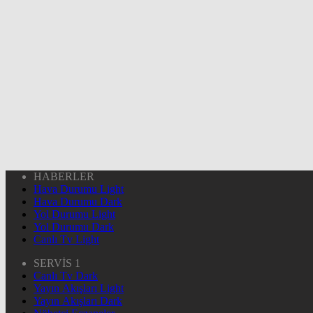
HABERLER
Hava Durumu Light
Hava Durumu Dark
Yol Durumu Light
Yol Durumu Dark
Canlı Tv Light
SERVİS 1
Canlı Tv Dark
Yayın Akışları Light
Yayın Akışları Dark