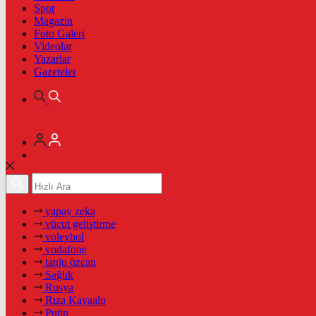
Spor
Magazin
Foto Galeri
Videolar
Yazarlar
Gazeteler
yapay zeka
vücut geliştirme
voleybol
vodafone
tanju özcan
Sağlık
Rusya
Rıza Kayaalp
Putin