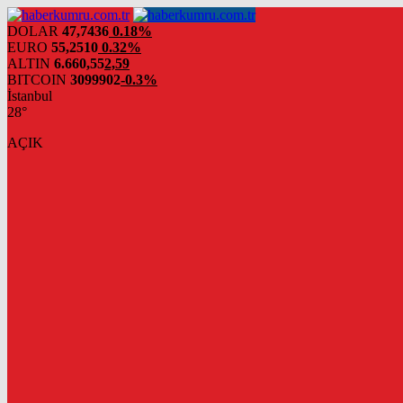
DOLAR
47,7436
0.18%
EURO
55,2510
0.32%
ALTIN
6.660,55
2,59
BITCOIN
3099902
-0.3%
İstanbul
28°
AÇIK