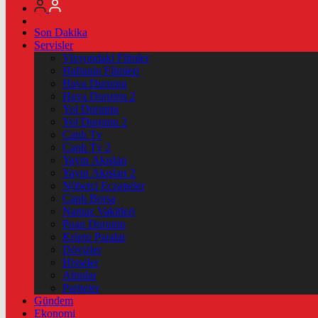
Son Dakika
Servisler
Vizyondaki Filmler
Haftanin Filmleri
Hava Durumu
Hava Durumu 2
Yol Durumu
Yol Durumu 2
Canlı Tv
Canlı Tv 2
Yayın Akışları
Yayın Akışları 2
Nöbetçi Eczaneler
Canlı Borsa
Namaz Vakitleri
Puan Durumu
Kripto Paralar
Dövizler
Hisseler
Altınlar
Pariteler
Gündem
Ekonomi