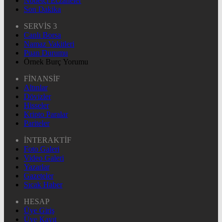
Nöbetçi Eczaneler
Son Dakika
SERVİS 3
Canlı Borsa
Namaz Vakitleri
Puan Durumu
Örnek Burç Yorumu
FİNANSİF
Altınlar
Dövizler
Hisseler
Kripto Paralar
Pariteler
İNTERAKTİF
Foto Galeri
Video Galeri
Yazarlar
Gazeteler
Sıcak Haber
HESAP
Üye Giriş
Üye Kayıt