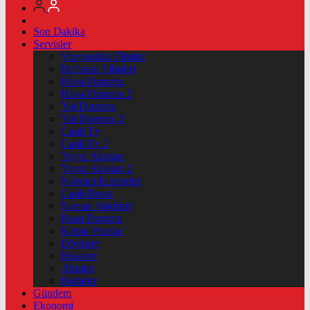
Son Dakika
Servisler
Vizyondaki Filmler
Haftanin Filmleri
Hava Durumu
Hava Durumu 2
Yol Durumu
Yol Durumu 2
Canlı Tv
Canlı Tv 2
Yayın Akışları
Yayın Akışları 2
Nöbetçi Eczaneler
Canlı Borsa
Namaz Vakitleri
Puan Durumu
Kripto Paralar
Dövizler
Hisseler
Altınlar
Pariteler
Gündem
Ekonomi