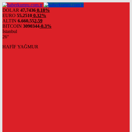
DOLAR
47,7436
0.18%
EURO
55,2510
0.32%
ALTIN
6.660,55
2,59
BITCOIN
3090344
-0.3%
İstanbul
26°
HAFİF YAĞMUR