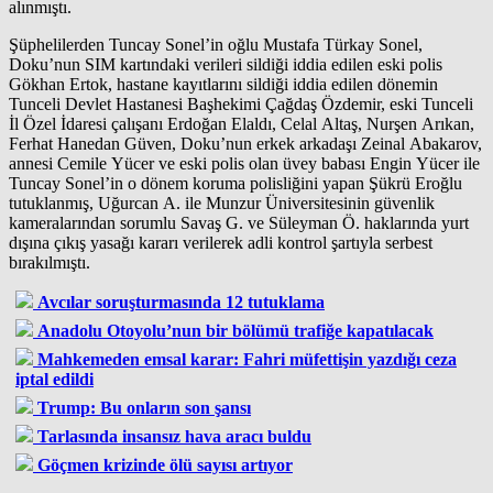
alınmıştı.
Şüphelilerden Tuncay Sonel’in oğlu Mustafa Türkay Sonel,
Doku’nun SIM kartındaki verileri sildiği iddia edilen eski polis
Gökhan Ertok, hastane kayıtlarını sildiği iddia edilen dönemin
Tunceli Devlet Hastanesi Başhekimi Çağdaş Özdemir, eski Tunceli
İl Özel İdaresi çalışanı Erdoğan Elaldı, Celal Altaş, Nurşen Arıkan,
Ferhat Hanedan Güven, Doku’nun erkek arkadaşı Zeinal Abakarov,
annesi Cemile Yücer ve eski polis olan üvey babası Engin Yücer ile
Tuncay Sonel’in o dönem koruma polisliğini yapan Şükrü Eroğlu
tutuklanmış, Uğurcan A. ile Munzur Üniversitesinin güvenlik
kameralarından sorumlu Savaş G. ve Süleyman Ö. haklarında yurt
dışına çıkış yasağı kararı verilerek adli kontrol şartıyla serbest
bırakılmıştı.
Avcılar soruşturmasında 12 tutuklama
Anadolu Otoyolu’nun bir bölümü trafiğe kapatılacak
Mahkemeden emsal karar: Fahri müfettişin yazdığı ceza
iptal edildi
Trump: Bu onların son şansı
Tarlasında insansız hava aracı buldu
Göçmen krizinde ölü sayısı artıyor