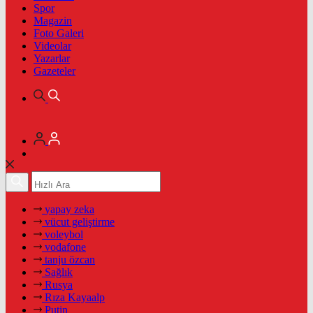
Spor
Magazin
Foto Galeri
Videolar
Yazarlar
Gazeteler
yapay zeka
vücut geliştirme
voleybol
vodafone
tanju özcan
Sağlık
Rusya
Rıza Kayaalp
Putin