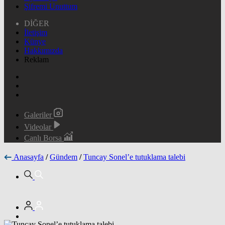
Şifremi Unuttum
DİĞER
İletişim
Künye
Hakkımızda
Reklam
Galeriler
Videolar
Canlı Borsa
Anasayfa
/
Gündem
/
Tuncay Sonel’e tutuklama talebi