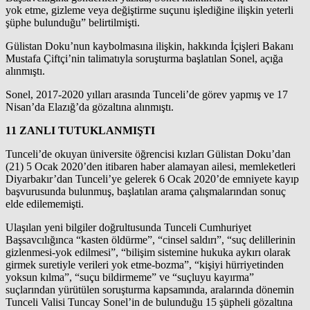
yok etme, gizleme veya değiştirme suçunu işlediğine ilişkin yeterli
şüphe bulunduğu” belirtilmişti.
Gülistan Doku’nun kaybolmasına ilişkin, hakkında İçişleri Bakanı
Mustafa Çiftçi’nin talimatıyla soruşturma başlatılan Sonel, açığa
alınmıştı.
Sonel, 2017-2020 yılları arasında Tunceli’de görev yapmış ve 17
Nisan’da Elazığ’da gözaltına alınmıştı.
11 ZANLI TUTUKLANMIŞTI
Tunceli’de okuyan üniversite öğrencisi kızları Gülistan Doku’dan
(21) 5 Ocak 2020’den itibaren haber alamayan ailesi, memleketleri
Diyarbakır’dan Tunceli’ye gelerek 6 Ocak 2020’de emniyete kayıp
başvurusunda bulunmuş, başlatılan arama çalışmalarından sonuç
elde edilememişti.
Ulaşılan yeni bilgiler doğrultusunda Tunceli Cumhuriyet
Başsavcılığınca “kasten öldürme”, “cinsel saldırı”, “suç delillerinin
gizlenmesi-yok edilmesi”, “bilişim sistemine hukuka aykırı olarak
girmek suretiyle verileri yok etme-bozma”, “kişiyi hürriyetinden
yoksun kılma”, “suçu bildirmeme” ve “suçluyu kayırma”
suçlarından yürütülen soruşturma kapsamında, aralarında dönemin
Tunceli Valisi Tuncay Sonel’in de bulunduğu 15 şüpheli gözaltına