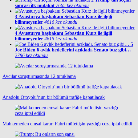
sonrası ilk mülakat
7665 kez okundu
3
Avusturya başbakanı Sebastian Kurz ile ilgili
bilinmeyenler
4616 kez okundu
4
Avusturya başbakanı Sebastian Kurz ile ilgili
bilinmeyenler
4615 kez okundu
5
Joe Biden 6 aylık hedeflerini açıkladı. Senato buz gibi…
2786 kez okundu
Avcılar soruşturmasında 12 tutuklama
Anadolu Otoyolu’nun bir bölümü trafiğe kapatılacak
Mahkemeden emsal karar: Fahri müfettişin yazdığı ceza iptal edildi